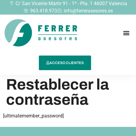
C/ San Vicente Mártir 91 - 1º - Pta. 1 46007 Valencia
963.418.973
info@ferrerasesores.es
ACCESO CLIENTES
Restablecer la
contraseña
[ultimatemember_password]