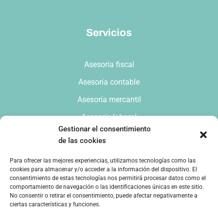
Servicios
Asesoría fiscal
Asesoría contable
Asesoría mercantil
Asesoría laboral
Gestionar el consentimiento
de las cookies
C/ San Vicente Mártir 91 - 1º - Pta. 1 46007
Para ofrecer las mejores experiencias, utilizamos tecnologías como las
Valencia
cookies para almacenar y/o acceder a la información del dispositivo. El
consentimiento de estas tecnologías nos permitirá procesar datos como el
info@ferrerasesores.es
963.418.973
comportamiento de navegación o las identificaciones únicas en este sitio.
No consentir o retirar el consentimiento, puede afectar negativamente a
ciertas características y funciones.