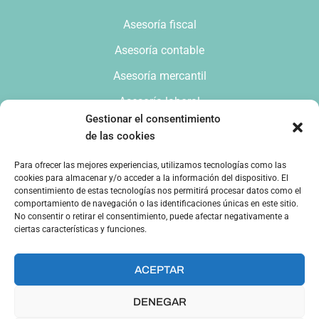
Asesoría fiscal
Asesoría contable
Asesoría mercantil
Asesoría laboral
Gestionar el consentimiento
de las cookies
C/ San Vicente Mártir 91 - 1º - Pta. 1 46007
Para ofrecer las mejores experiencias, utilizamos tecnologías como las
Valencia
cookies para almacenar y/o acceder a la información del dispositivo. El
consentimiento de estas tecnologías nos permitirá procesar datos como el
info@ferrerasesores.es
963.418.973
comportamiento de navegación o las identificaciones únicas en este sitio.
No consentir o retirar el consentimiento, puede afectar negativamente a
ciertas características y funciones.
ACEPTAR
DENEGAR