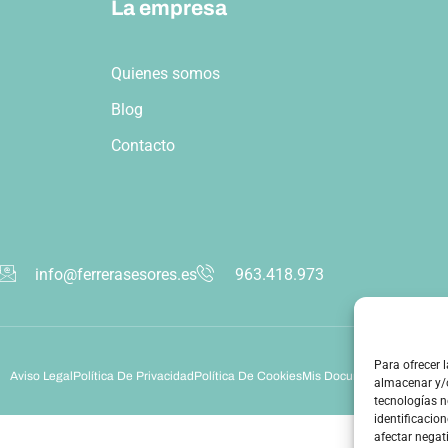
La empresa
Quienes somos
Blog
Contacto
info@ferrerasesores.es
963.418.973
Para ofrecer 
Aviso Legal
Política De Privacidad
Política De Cookies
Mis Documentos
almacenar y/o
tecnologías 
identificacion
afectar negat