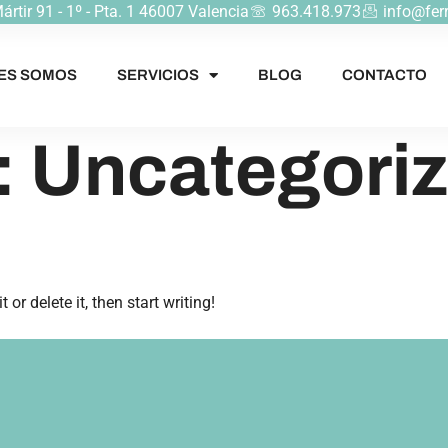
rtir 91 - 1º - Pta. 1 46007 Valencia
963.418.973
info@fer
ES SOMOS
SERVICIOS
BLOG
CONTACTO
:
Uncategori
or delete it, then start writing!