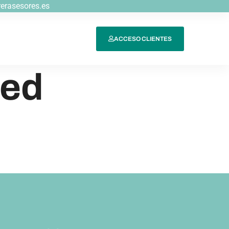
rerasesores.es
ACCESO CLIENTES
zed